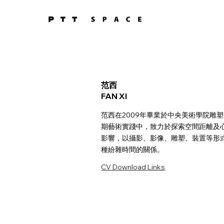
范西
FAN XI
范西在2009年畢業於中央美術學院雕
期藝術實踐中，致力於探索空間距離及
影響，以攝影、影像、雕塑、裝置等形
種紛雜時間的關係。
CV Download Links