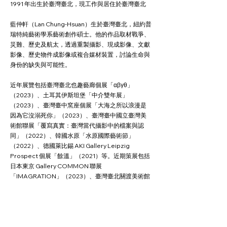
1991 年出生於臺灣臺北，現工作與居住於臺灣臺北
藍仲軒（Lan Chung-Hsuan）生於臺灣臺北，紐約普
瑞特純藝術學系藝術創作碩士。他的作品取材戰爭、
災難、歷史及航太，透過重製攝影、現成影像、文獻
影像、歷史物件成影像或複合媒材裝置，討論生命與
身份的缺失與可能性。
近年展覽包括臺灣臺北也趣藝廊個展「αβγθ」
（2023）、土耳其伊斯坦堡「中介雙年展」
（2023）、臺灣臺中窯座個展「大海之所以浪漫是
因為它沒溺死你」（2023）、臺灣臺中國立臺灣美
術館聯展「覆寫真實：臺灣當代攝影中的檔案與認
同」（2022）、韓國水原「水原國際藝術節」
（2022）、德國萊比錫 AKI Gallery Leipzig
Prospect 個展「餘溫」（2021）等。近期策展包括
日本東京 Gallery COMMON 聯展
「IMAGRATION」（2023）、臺灣臺北關渡美術館
聯展「挑釁世界—對中心主義的反抗」（2021，共同
策展）。曾參加日本 3331 Arts Chiyoda 與芬蘭
Arteles Creative Center 駐村計畫，獲獎包括 Arte
Laguna Prize、集保當代藝術賞、文化部MIT新人推
薦特區等，作品獲臺灣集中保管結算所、臺灣藝術銀