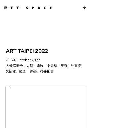
ART TAIPEI 2022
21 - 24 October 2022
大橋麻里子、大衛・諾羅、中尾舜、王舜、許東榮、
鄭爾祺、歐勁、鞠婷、櫻井郁夫