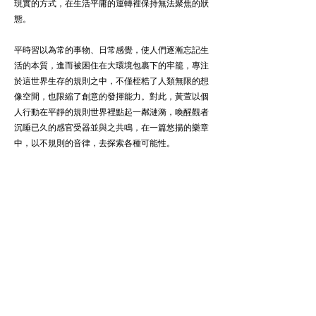
現實的方式，在生活平庸的運轉裡保持無法聚焦的狀
態。
平時習以為常的事物、日常感覺，使人們逐漸忘記生
活的本質，進而被困住在大環境包裹下的牢籠，專注
於這世界生存的規則之中，不僅桎梏了人類無限的想
像空間，也限縮了創意的發揮能力。對此，黃萱以個
人行動在平靜的規則世界裡點起一粼漣漪，喚醒觀者
沉睡已久的感官受器並與之共鳴，在一篇悠揚的樂章
中，以不規則的音律，去探索各種可能性。