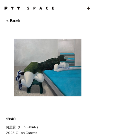
< Back
13:40
何思賢（HE SI-XIAN）
2023, Oil on Canvas