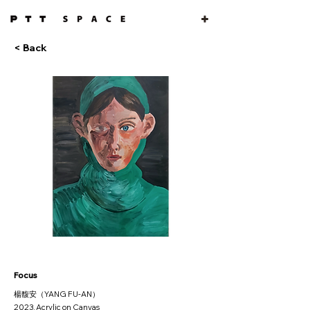
< Back
Focus
楊馥安（YANG FU-AN）
2023, Acrylic on Canvas