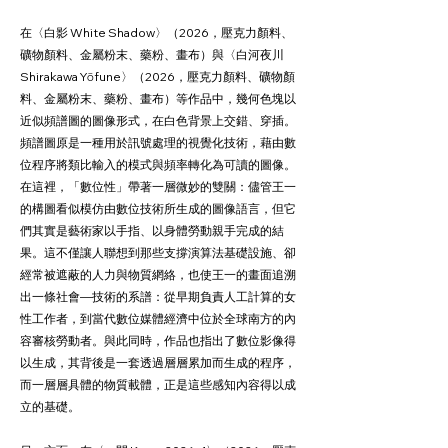
在〈白影 White Shadow〉（2026，壓克力顏料、
礦物顏料、金屬粉末、藥粉、畫布）與〈白河夜川
Shirakawa Yōfune〉（2026，壓克力顏料、礦物顏
料、金屬粉末、藥粉、畫布）等作品中，幾何色塊以
近似頻譜圖的圖像形式，在白色背景上交錯、穿插。
頻譜圖原是一種用於訊號處理的視覺化技術，藉由數
位程序將類比輸入的模式與頻率轉化為可讀的圖像。
在這裡，「數位性」帶著一層微妙的雙關：儘管王一
的構圖看似模仿由數位技術所生成的圖像語言，但它
們其實是藝術家以手指、以身體勞動親手完成的結
果。這不僅讓人聯想到那些支撐演算法基礎設施、卻
經常被遮蔽的人力與物質網絡，也使王一的畫面追溯
出一條社會—技術的系譜：從早期負責人工計算的女
性工作者，到當代數位媒體經濟中位於全球南方的內
容審核勞動者。與此同時，作品也指出了數位影像得
以生成，其背後是一套透過層層累加而生成的程序，
而一層層具體的物質載體，正是這些感知內容得以成
立的基礎。