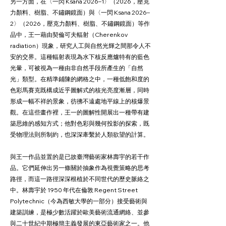
另一方面，在〈一閃 Ksana 2026–1〉（2026，壓克
力顏料、樹脂、不鏽鋼鏡面）與〈一閃 Ksana 2026–
2〉（2026，壓克力顏料、樹脂、不鏽鋼鏡面）等作
品中，王一藉由契倫可夫輻射（Cherenkov
radiation）現象，研究人工與自然光輝之間那令人不
安的交界。這種輻射表現為水下核反應爐特有的藍色
光暈，可被視為一種由非自然手段所產生的「自然
光」類型。在精準鋪陳的網格之中，一種低飽和度的
色彩馬賽克既構成近乎圖解式的核光亮度漸層，同時
形成一幅不祥的景象，彷彿不遠處地平線上的核爆景
觀。在這些畫作裡，王一的圖解性開展出一種帶有建
築思維的感知方式；他對色彩與幾何投影的探索，既
受物理法則所制約，也深深牽繫於人類欲望的計算。
與王一作品並置的是已故臺灣藝術家林壽宇的若干作
品。它們延伸出另一條關於抽象作為視覺策略的思考
路徑，而這一路徑深深根植於不同世代的歷史脈絡之
中。林壽宇於 1950 年代在倫敦 Regent Street
Polytechnic（今為西敏大學的一部分）接受藝術與
建築訓練，是極少數活躍於歐美藝術流通網絡、並參
與二十世紀中期極簡主義發展的東亞藝術家之一。他