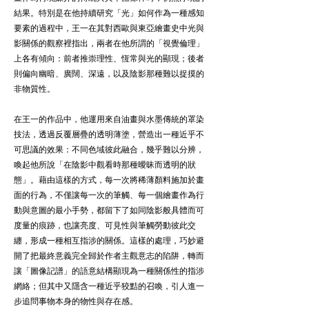
結果。特別是在他持續研究「光」如何作為一種感知
要素的過程中，王一在其對西歐與東亞繪畫史中光與
影關係的觀察裡指出，兩者在他所謂的「視覺倫理」
上各有傾向：前者推崇理性、恆常與光的顯現；後者
則偏向幽暗、廣闊、深遠，以及陰影那種難以捉摸的
非物質性。
在王一的作品中，他運用來自油畫與水墨傳統的罩染
技法，透過反覆層疊的透明薄塗，營造出一種近乎不
可思議的效果：不同色域彼此融合，幾乎難以分辨，
喚起他所說「在陰影中觀看時那種曖昧而透明的狀
態」。藉由這樣的方式，每一次將稀薄顏料施加於畫
面的行為，不僅讓每一次的筆觸、每一個繪畫作為行
動與意圖的最小手勢，都留下了如同陰影般具體而可
度量的痕跡，也讓亮度、可見性與筆觸勞動彼此交
纏，形成一種相互指涉的關係。這樣的處理，巧妙避
開了把最終意義完全歸於作者主觀意志的陷阱，轉而
讓「圖像記譜」的語意結構顯現為一種關係性的指涉
網絡；但其中又隱含一種近乎狡黠的召喚，引人進一
步追問事物本身的物性與存在感。