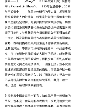
術家——王一（Wang Yi，1991年生於上海）與林壽
宇（Richard Lin Show Yu，1933年生於臺中，2011
年卒於臺中）——作品比較研究的雙人展。展覽重新
檢視並鬆動人們對抽象、特別是對當代中國繪畫中抽
象概念的既定理解。此展試圖對當前華語學術、媒體
與美術館體系慣用的藝術史敘述的語境中提出逆向閱
讀的可能性，並重新思考今日藝術家如何面對抽象這
一概念，以及當抽象同時作為藝術形式與技術語彙存
在時，既有的描述框架與語彙是否需要被重新檢視。
尤其在評論、學術與市場轉譯的脈絡中，作品是否成
立，往往被繫於它能否被納入既有的系譜，或被辨認
出與某種傳統之間的親近性，而較少真正回到其所處
的社會文化與政治經濟條件。「圖像記譜」並不試圖
重述或鞏固那些常見卻空洞的描述，而是選擇以一種
策略性的異質立場來切入，將「圖像記譜」視為一套
不以再現具體對象為目的的符號系統，既是一種方
法、也是一種理解抽象的隱喻。
對於新興中國畫家王一而言，抽象既不是一種明確的
手段、也不是一種既定的表現模式，反而是他探究繪
畫作為再現媒介的傳統與其本體條件時，偶然浮現的