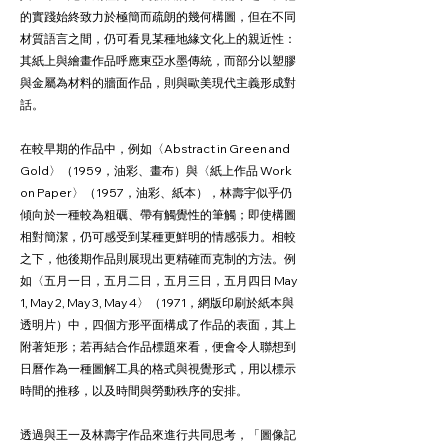
的實踐始終致力於極簡而疏朗的幾何構圖，但在不同
材質語言之間，仍可看見某種地緣文化上的親近性：
其紙上與繪畫作品呼應東亞水墨傳統，而部分以塑膠
與金屬為材料的牆面作品，則與歐美現代主義形成對
話。
在較早期的作品中，例如〈Abstract in Green and
Gold〉（1959，油彩、畫布）與〈紙上作品 Work
on Paper〉（1957，油彩、紙本），林壽宇似乎仍
傾向於一種較為粗礪、帶有觸覺性的筆觸；即使構圖
相對簡潔，仍可感受到某種更鮮明的情感張力。相較
之下，他後期作品則展現出更精確而克制的方法。例
如〈五月一日，五月二日，五月三日，五月四日 May
1, May 2, May 3, May 4〉（1971，網版印刷於紙本與
透明片）中，四個方形平面構成了作品的表面，其上
附著矩形；若再結合作品標題來看，便會令人聯想到
日曆作為一種圖解工具的格式與視覺形式，用以標示
時間的推移，以及時間與勞動秩序的安排。
透過與王一及林壽宇作品來進行共同思考，「圖像記