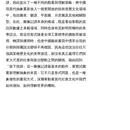
譜」因此提出了一種不同的觀看與理解策略：將中國
現當代抽象重新放入一個更開放的技術視覺文化場域
中，包括圖表、樂譜、平面圖、示意圖及其他相關類
型。在此，圖像記譜本身的構成，既是看似客觀的資
訊與數據之承載場域，同時也保有其鮮明而獨特的美
學語法。當這些形式隨著全球工業標準的擴散而被混
用、轉譯與挪用時，也使中國藝術書寫中慣常出現的
分期與歸屬說法變得不再穩固。因為這些說法往往只
強調某種歷史化的美學源流，卻沒有真正處理它們與
更大尺度的社會與政治變動之間的關係。藉由回到
「留下痕跡」這一圖像記譜最基本的動作，展覽試圖
重新理解抽象的本質：它不只是形式問題，也是一種
象徵性的書寫方式，深層牽動著當代社會文化中我們
如何感知、如何理解世界的機制。